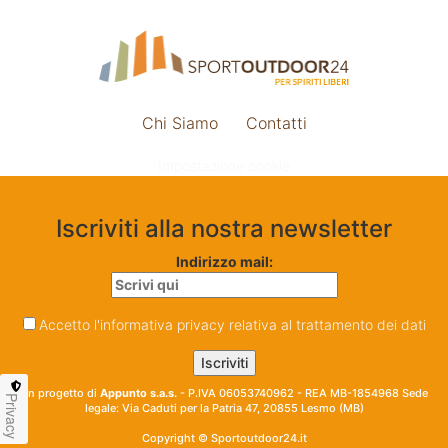
Chi Siamo
Contatti
Impostazione cookie
Iscriviti alla nostra newsletter
Indirizzo mail:
Accetto l'informativa privacy relativa al trattamento dei dati
Un progetto di
Appunto s.a.s.
- P.IVA 06053740962 - REA MB-1854968 Sede
Privacy
legale: Via Caduti per la Patria 47, 20855 Lesmo (MB)
Copyright © Sportoutdoor24.it