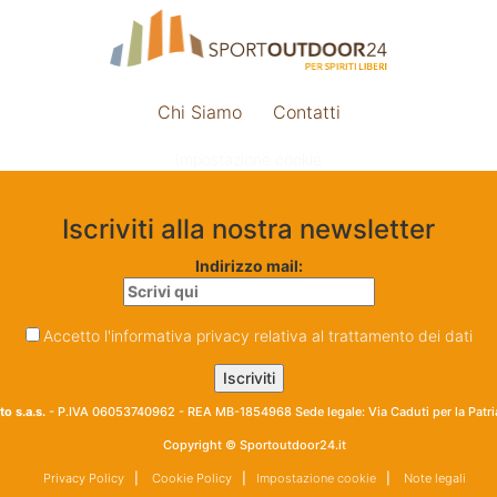
Chi Siamo
Contatti
Impostazione cookie
Iscriviti alla nostra newsletter
Indirizzo mail:
Accetto l'informativa privacy relativa al trattamento dei dati
o s.a.s.
- P.IVA 06053740962 - REA MB-1854968 Sede legale: Via Caduti per la Patr
Copyright © Sportoutdoor24.it
Privacy Policy
|
Cookie Policy
|
Impostazione cookie
|
Note legali