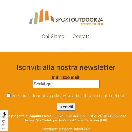
Chi Siamo
Contatti
Impostazione cookie
Iscriviti alla nostra newsletter
Indirizzo mail:
Accetto l'informativa privacy relativa al trattamento dei dati
Un progetto di
Appunto s.a.s.
- P.IVA 06053740962 - REA MB-1854968 Sede
Privacy
legale: Via Caduti per la Patria 47, 20855 Lesmo (MB)
Copyright © Sportoutdoor24.it