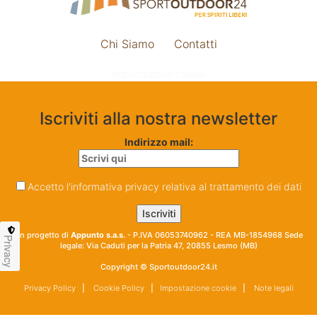
Chi Siamo
Contatti
Impostazione cookie
Iscriviti alla nostra newsletter
Indirizzo mail:
Accetto l'informativa privacy relativa al trattamento dei dati
Un progetto di
Appunto s.a.s.
- P.IVA 06053740962 - REA MB-1854968 Sede
Privacy
legale: Via Caduti per la Patria 47, 20855 Lesmo (MB)
Copyright © Sportoutdoor24.it
Privacy Policy
|
Cookie Policy
|
Impostazione cookie
|
Note legali