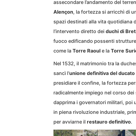
assecondare l’andamento del terreno
Alençon
, la fortezza si arricchì di
spazi destinati alla vita quotidiana 
l’intervento diretto dei
duchi di Bre
fuoco edificando possenti strutture c
come la
Torre Raoul
e la
Torre Sur
Nel 1532, il matrimonio tra la duche
sancì l’
unione definitiva del ducato
presidiare il confine, la fortezza per
radicalmente impiego nel corso dei 
dapprima i governatori militari, poi
in piena rivoluzione industriale, pr
per avviarne il
restauro definitivo
.