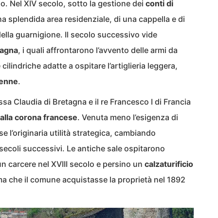
. Nel XIV secolo, sotto la gestione dei
conti di
 una splendida area residenziale, di una cappella e di
della guarnigione. Il secolo successivo vide
tagna
, i quali affrontarono l’avvento delle armi da
ilindriche adatte a ospitare l’artiglieria leggera,
ienne
.
ssa Claudia di Bretagna e il re Francesco I di Francia
 alla corona francese
. Venuta meno l’esigenza di
se l’originaria utilità strategica, cambiando
secoli successivi. Le antiche sale ospitarono
 un carcere nel XVIII secolo e persino un
calzaturificio
ima che il comune acquistasse la proprietà nel 1892