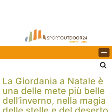
Togg
navi
La Giordania a Natale è
una delle mete più belle
dell’inverno, nella magia
delle stelle e del deserto