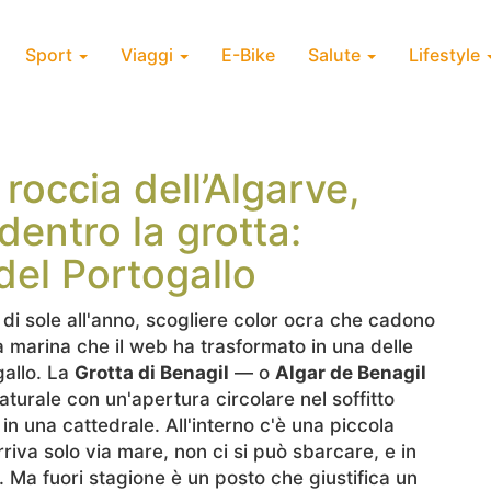
Sport
Viaggi
E-Bike
Salute
Lifestyle
 roccia dell’Algarve,
dentro la grotta:
 del Portogallo
 di sole all'anno, scogliere color ocra che cadono
a marina che il web ha trasformato in una delle
gallo. La
Grotta di Benagil
— o
Algar de Benagil
urale con un'apertura circolare nel soffitto
in una cattedrale. All'interno c'è una piccola
rriva solo via mare, non ci si può sbarcare, e in
e. Ma fuori stagione è un posto che giustifica un