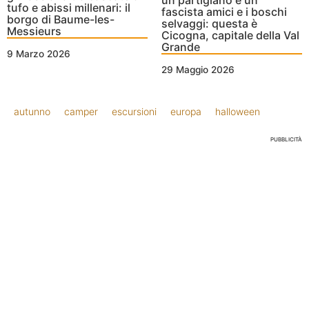
un partigiano e un
tufo e abissi millenari: il
fascista amici e i boschi
borgo di Baume-les-
selvaggi: questa è
Messieurs
Cicogna, capitale della Val
Grande
9 Marzo 2026
29 Maggio 2026
autunno
camper
escursioni
europa
halloween
PUBBLICITÀ