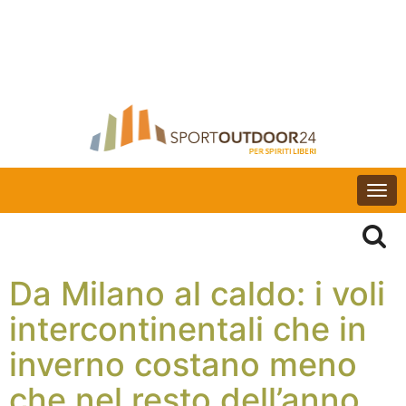
Togg
navi
Da Milano al caldo: i voli
intercontinentali che in
inverno costano meno
che nel resto dell’anno