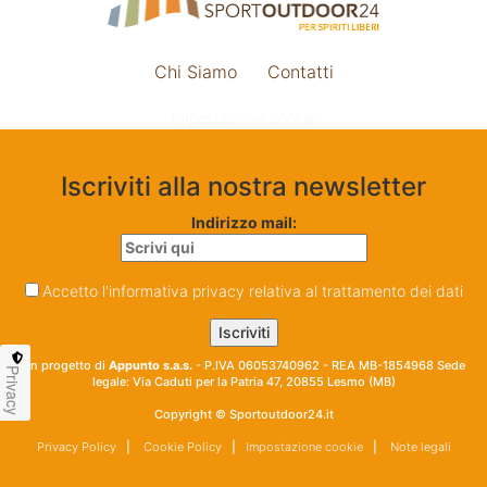
Chi Siamo
Contatti
Impostazione cookie
Iscriviti alla nostra newsletter
Indirizzo mail:
Accetto l'informativa privacy relativa al trattamento dei dati
Un progetto di
Appunto s.a.s.
- P.IVA 06053740962 - REA MB-1854968 Sede
Privacy
legale: Via Caduti per la Patria 47, 20855 Lesmo (MB)
Copyright © Sportoutdoor24.it
Privacy Policy
|
Cookie Policy
|
Impostazione cookie
|
Note legali