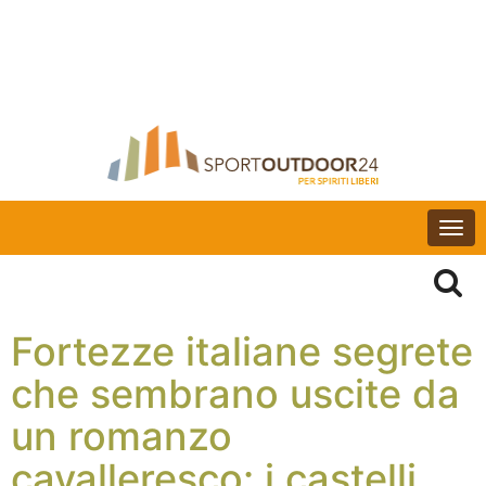
Togg
navi
Fortezze italiane segrete
che sembrano uscite da
un romanzo
cavalleresco: i castelli