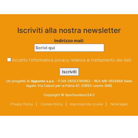
Impostazione cookie
Iscriviti alla nostra newsletter
Indirizzo mail:
Accetto l'informativa privacy relativa al trattamento dei dati
Un progetto di
Appunto s.a.s.
- P.IVA 06053740962 - REA MB-1854968 Sede
legale: Via Caduti per la Patria 47, 20855 Lesmo (MB)
Copyright © Sportoutdoor24.it
Privacy Policy
|
Cookie Policy
|
Impostazione cookie
|
Note legali