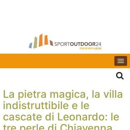
Togg
navi
La pietra magica, la villa
indistruttibile e le
cascate di Leonardo: le
tre perle di Chiavenna