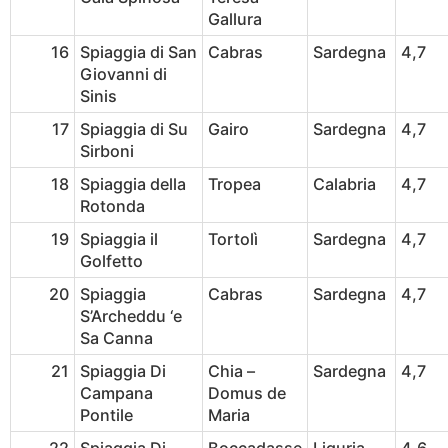
Gallura
16
Spiaggia di San
Cabras
Sardegna
4,7
Giovanni di
Sinis
17
Spiaggia di Su
Gairo
Sardegna
4,7
Sirboni
18
Spiaggia della
Tropea
Calabria
4,7
Rotonda
19
Spiaggia il
Tortolì
Sardegna
4,7
Golfetto
20
Spiaggia
Cabras
Sardegna
4,7
S’Archeddu ‘e
Sa Canna
21
Spiaggia Di
Chia –
Sardegna
4,7
Campana
Domus de
Pontile
Maria