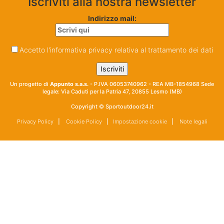
Iscriviti alla nostra newsletter
Indirizzo mail:
Accetto l'informativa privacy relativa al trattamento dei dati
Un progetto di
Appunto s.a.s.
- P.IVA 06053740962 - REA MB-1854968 Sede
legale: Via Caduti per la Patria 47, 20855 Lesmo (MB)
Copyright © Sportoutdoor24.it
Privacy Policy
|
Cookie Policy
|
Impostazione cookie
|
Note legali