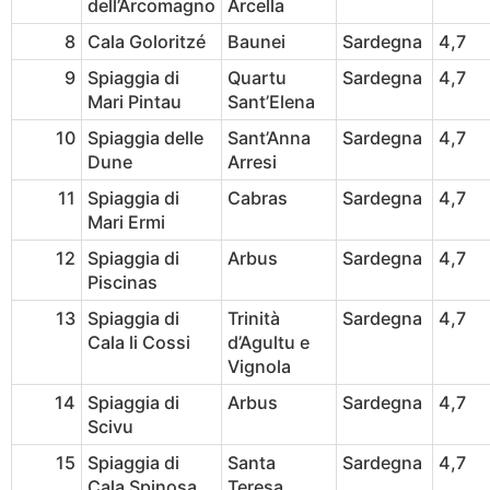
dell’Arcomagno
Arcella
8
Cala Goloritzé
Baunei
Sardegna
4,7
9
Spiaggia di
Quartu
Sardegna
4,7
Mari Pintau
Sant’Elena
10
Spiaggia delle
Sant’Anna
Sardegna
4,7
Dune
Arresi
11
Spiaggia di
Cabras
Sardegna
4,7
Mari Ermi
12
Spiaggia di
Arbus
Sardegna
4,7
Piscinas
13
Spiaggia di
Trinità
Sardegna
4,7
Cala li Cossi
d’Agultu e
Vignola
14
Spiaggia di
Arbus
Sardegna
4,7
Scivu
15
Spiaggia di
Santa
Sardegna
4,7
Cala Spinosa
Teresa