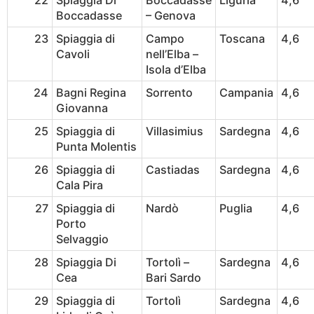
22
Spiaggia Di
Boccadasse
Liguria
4,6
Boccadasse
– Genova
23
Spiaggia di
Campo
Toscana
4,6
Cavoli
nell’Elba –
Isola d’Elba
24
Bagni Regina
Sorrento
Campania
4,6
Giovanna
25
Spiaggia di
Villasimius
Sardegna
4,6
Punta Molentis
26
Spiaggia di
Castiadas
Sardegna
4,6
Cala Pira
27
Spiaggia di
Nardò
Puglia
4,6
Porto
Selvaggio
28
Spiaggia Di
Tortolì –
Sardegna
4,6
Cea
Bari Sardo
29
Spiaggia di
Tortolì
Sardegna
4,6