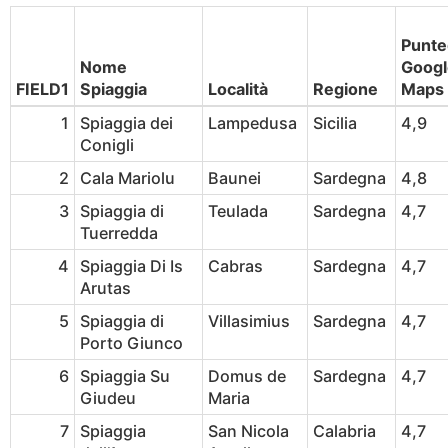
Punte
Nome
Googl
FIELD1
Spiaggia
Località
Regione
Maps
1
Spiaggia dei
Lampedusa
Sicilia
4,9
Conigli
2
Cala Mariolu
Baunei
Sardegna
4,8
3
Spiaggia di
Teulada
Sardegna
4,7
Tuerredda
4
Spiaggia Di Is
Cabras
Sardegna
4,7
Arutas
5
Spiaggia di
Villasimius
Sardegna
4,7
Porto Giunco
6
Spiaggia Su
Domus de
Sardegna
4,7
Giudeu
Maria
7
Spiaggia
San Nicola
Calabria
4,7