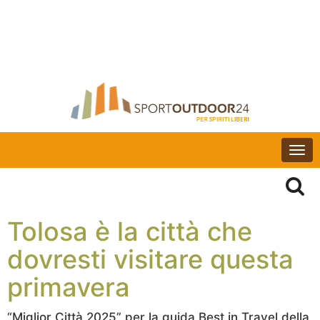
Togg
navi
Tolosa è la città che
dovresti visitare questa
primavera
“Miglior Città
2025
”
per la
guida Best in Travel della