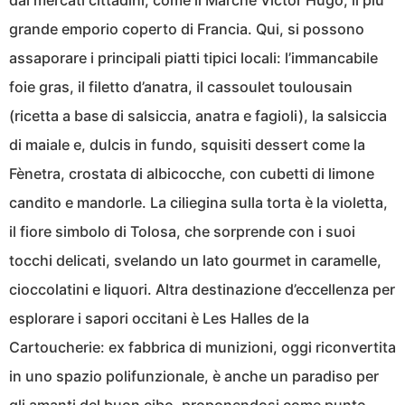
dai mercati cittadini, come il Marché Victor Hugo, il più
grande emporio coperto di Francia. Qui, si possono
assaporare i principali piatti tipici locali: l’immancabile
foie gras, il filetto d’anatra, il cassoulet toulousain
(ricetta a base di salsiccia, anatra e fagioli), la salsiccia
di maiale e, dulcis in fundo, squisiti dessert come la
Fènetra, crostata di albicocche, con cubetti di limone
candito e mandorle. La ciliegina sulla torta è la violetta,
il fiore simbolo di Tolosa, che sorprende con i suoi
tocchi delicati, svelando un lato gourmet in caramelle,
cioccolatini e liquori. Altra destinazione d’eccellenza per
esplorare i sapori occitani è Les Halles de la
Cartoucherie: ex fabbrica di munizioni, oggi riconvertita
in uno spazio polifunzionale, è anche un paradiso per