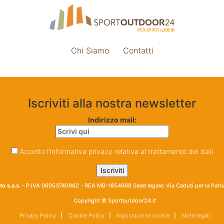
Chi Siamo
Contatti
Impostazione cookie
Iscriviti alla nostra newsletter
Indirizzo mail:
Accetto l'informativa privacy relativa al trattamento dei dati
o s.a.s.
- P.IVA 06053740962 - REA MB-1854968 Sede legale: Via Caduti per la Patr
Copyright © Sportoutdoor24.it
Privacy Policy
|
Cookie Policy
|
Impostazione cookie
|
Note legali