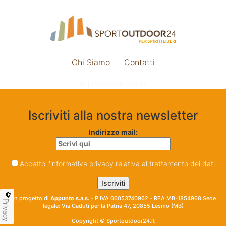
Chi Siamo
Contatti
Impostazione cookie
Iscriviti alla nostra newsletter
Indirizzo mail:
Accetto l'informativa privacy relativa al trattamento dei dati
Un progetto di
Appunto s.a.s.
- P.IVA 06053740962 - REA MB-1854968 Sede
Privacy
legale: Via Caduti per la Patria 47, 20855 Lesmo (MB)
Copyright © Sportoutdoor24.it