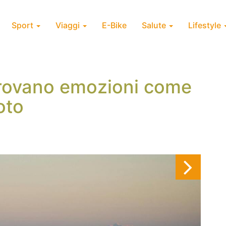
Sport
Viaggi
E-Bike
Salute
Lifestyle
provano emozioni come
oto