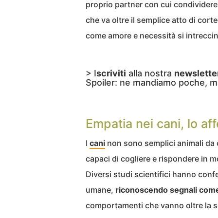
proprio partner con cui condivider
che va oltre il semplice atto di c
come amore e necessità si intrecci
> I
scriviti
alla nostra
newslette
Spoiler: ne mandiamo poche, m
Empatia nei cani, lo af
I
cani
non sono semplici animali da
capaci di cogliere e rispondere in 
Diversi studi scientifici hanno con
umane,
riconoscendo segnali come t
comportamenti che vanno oltre la sem