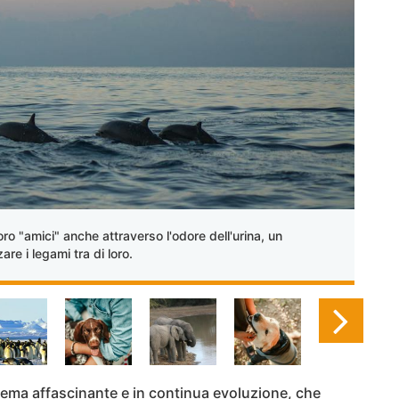
 loro "amici" anche attraverso l'odore dell'urina, un
re i legami tra di loro.
ema affascinante e in continua evoluzione, che