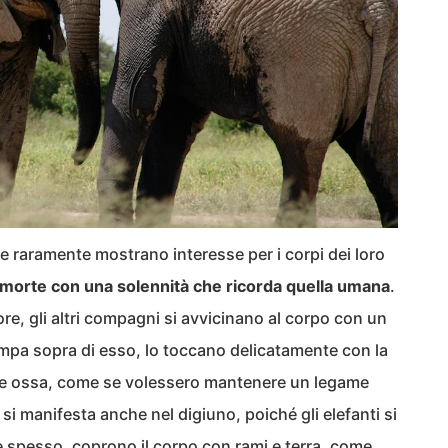
che raramente mostrano interesse per i corpi dei loro
la morte con una solennità che ricorda quella umana
.
 gli altri compagni si avvicinano al corpo con un
mpa sopra di esso, lo toccano delicatamente con la
 le ossa, come se volessero mantenere un legame
to si manifesta anche nel digiuno, poiché gli elefanti si
 spesso, coprono il corpo con rami e terra, come