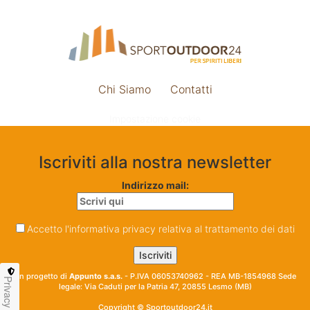
Chi Siamo
Contatti
Impostazione cookie
Iscriviti alla nostra newsletter
Indirizzo mail:
Accetto l'informativa privacy relativa al trattamento dei dati
Un progetto di
Appunto s.a.s.
- P.IVA 06053740962 - REA MB-1854968 Sede
Privacy
legale: Via Caduti per la Patria 47, 20855 Lesmo (MB)
Copyright © Sportoutdoor24.it