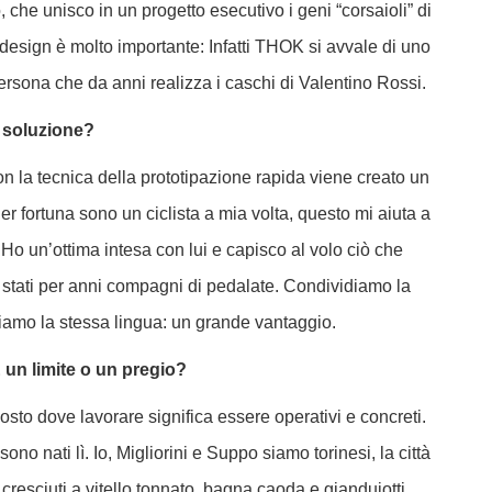
io, che unisco in un progetto esecutivo i geni “corsaioli” di
l design è molto importante: Infatti THOK si avvale di uno
 persona che da anni realizza i caschi di Valentino Rossi.
soluzione?
on la tecnica della prototipazione rapida viene creato un
er fortuna sono un ciclista a mia volta, questo mi aiuta a
 Ho un’ottima intesa con lui e capisco al volo ciò che
stati per anni compagni di pedalate. Condividiamo la
liamo la stessa lingua: un grande vantaggio.
È un limite o un pregio?
to dove lavorare significa essere operativi e concreti.
ono nati lì.
Io, Migliorini e Suppo siamo torinesi, la città
i cresciuti a vitello tonnato, bagna caoda e gianduiotti,