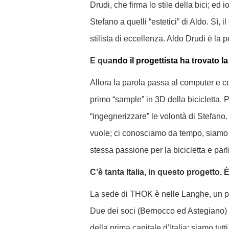
Drudi, che firma lo stile della bici; ed 
Stefano a quelli “estetici” di Aldo.
Sì, i
stilista di eccellenza. Aldo Drudi è la
E qua
ndo il progettista ha trovato la
Allora la parola passa al computer e c
primo “sample” in 3D della bicicletta.
P
“ingegnerizzare” le volontà di Stefano.
vuole; ci conosciamo da tempo, siamo 
stessa passione per la bicicletta e par
C’è tanta Italia, in questo progetto. 
La sede di THOK è nelle Langhe, un pos
Due dei soci (Bernocco ed Astegiano) s
della prima capitale d’Italia: siamo tutt