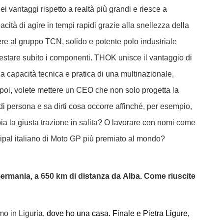
 vantaggi rispetto a realtà più grandi e riesce a
apacità di agire in tempi rapidi grazie alla snellezza della
ere al gruppo TCN, solido e potente polo industriale
 testare subito i componenti. THOK unisce il vantaggio di
a capacità tecnica e pratica di una multinazionale,
poi, volete mettere un CEO che non solo progetta la
a di persona e sa dirti cosa occorre affinché, per esempio,
bbia la giusta trazione in salita? O lavorare con nomi come
cipal italiano di Moto GP più premiato al mondo?
 e Germania, a 650 km di distanza da Alba. Come riuscite
mo in Ligu
ria, dove ho una casa. Finale e Pietra Ligure,