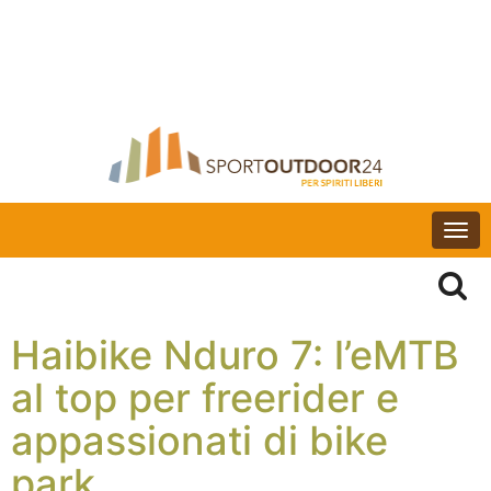
Togg
navi
Haibike Nduro 7: l’eMTB
al top per freerider e
appassionati di bike
park