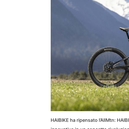
HAIBIKE ha ripensato l’AllMtn: HAI