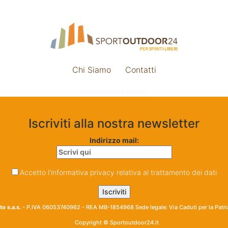
Chi Siamo
Contatti
Impostazione cookie
Iscriviti alla nostra newsletter
Indirizzo mail:
Accetto l'informativa privacy relativa al trattamento dei dati
o s.a.s.
- P.IVA 06053740962 - REA MB-1854968 Sede legale: Via Caduti per la Patr
Copyright © Sportoutdoor24.it