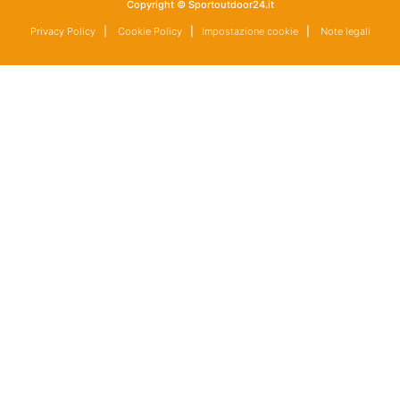
Copyright © Sportoutdoor24.it
Privacy Policy
|
Cookie Policy
|
Impostazione cookie
|
Note legali