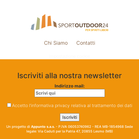
Chi Siamo
Contatti
Impostazione cookie
Iscriviti alla nostra newsletter
Indirizzo mail:
Accetto l'informativa privacy relativa al trattamento dei dati
Un progetto di
Appunto s.a.s.
- P.IVA 06053740962 - REA MB-1854968 Sede
legale: Via Caduti per la Patria 47, 20855 Lesmo (MB)