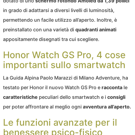
dotato di uno
schermo rotondo Amoled da 1,39 pollici
in grado di adattarsi a diversi livelli di luminosità,
permettendo un facile utilizzo all’aperto. Inoltre, è
preinstallato con una varietà di
quadranti animati
appositamente disegnati tra cui scegliere.
Honor
W
atch
GS P
ro,
4 cose
importanti sul
lo smartwatch
La Guida Alpina Paolo Marazzi di Milano Adventure
,
h
a
testato per Honor il nuovo Watch GS Pro e
racconta
le
caratteristiche
peculiari dello smartwatch e i
consigli
per poter affrontare al meglio ogni
avventura all’aperto.
Le funzioni avanzate per il
benessere psico-fisico