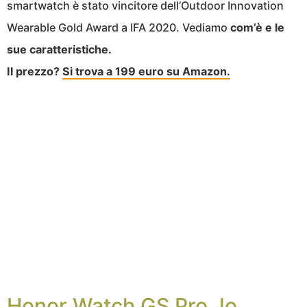
smartwatch è stato v
incitore dell’Outdoor Innovation
Wearable Gold Award a IFA 2020.
Vediamo
com’è e le
sue caratteristiche.
Il prezzo?
Si trova a 199 euro su Amazon.
Honor
W
atch
GS P
ro, lo