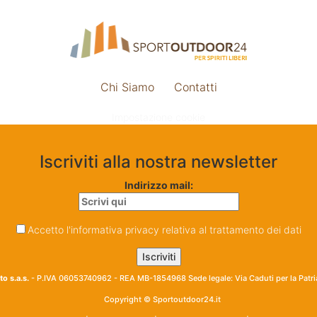
Chi Siamo
Contatti
Impostazione cookie
Iscriviti alla nostra newsletter
Indirizzo mail:
Accetto l'informativa privacy relativa al trattamento dei dati
o s.a.s.
- P.IVA 06053740962 - REA MB-1854968 Sede legale: Via Caduti per la Patr
Copyright © Sportoutdoor24.it