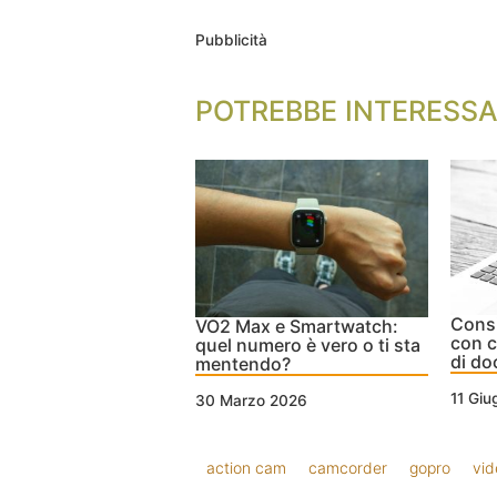
Pubblicità
POTREBBE INTERESSA
Consi
VO2 Max e Smartwatch:
con c
quel numero è vero o ti sta
di do
mentendo?
11 Gi
30 Marzo 2026
action cam
camcorder
gopro
vi