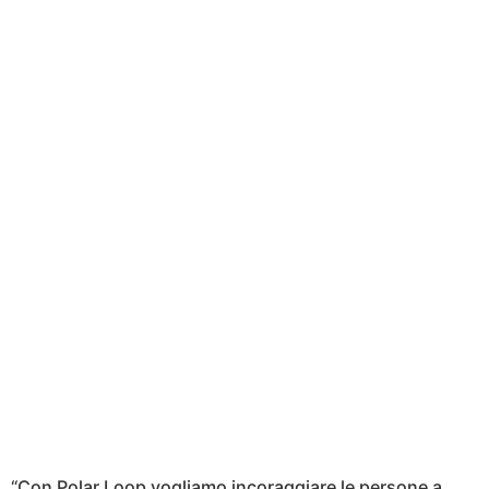
“Con Polar Loop vogliamo incoraggiare le persone a