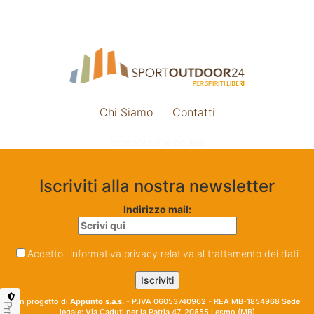
Chi Siamo
Contatti
Impostazione cookie
Iscriviti alla nostra newsletter
Indirizzo mail:
Accetto l'informativa privacy relativa al trattamento dei dati
Un progetto di
Appunto s.a.s.
- P.IVA 06053740962 - REA MB-1854968 Sede
legale: Via Caduti per la Patria 47, 20855 Lesmo (MB)