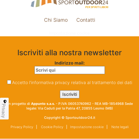
Chi Siamo
Contatti
Impostazione cookie
Iscriviti alla nostra newsletter
Indirizzo mail:
Accetto l'informativa privacy relativa al trattamento dei dati
Un progetto di
Appunto s.a.s.
- P.IVA 06053740962 - REA MB-1854968 Sede
Privacy
legale: Via Caduti per la Patria 47, 20855 Lesmo (MB)
Copyright © Sportoutdoor24.it
Privacy Policy
|
Cookie Policy
|
Impostazione cookie
|
Note legali