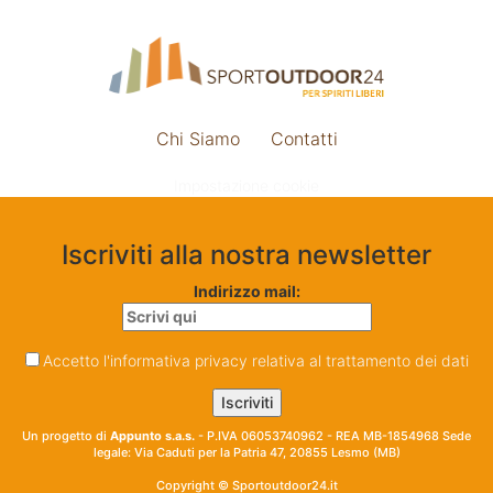
Chi Siamo
Contatti
Impostazione cookie
Iscriviti alla nostra newsletter
Indirizzo mail:
Accetto l'informativa privacy relativa al trattamento dei dati
Un progetto di
Appunto s.a.s.
- P.IVA 06053740962 - REA MB-1854968 Sede
legale: Via Caduti per la Patria 47, 20855 Lesmo (MB)
Copyright © Sportoutdoor24.it