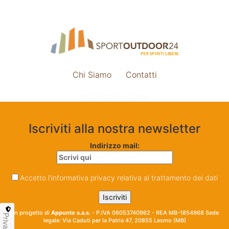
Chi Siamo
Contatti
Impostazione cookie
Iscriviti alla nostra newsletter
Indirizzo mail:
Accetto l'informativa privacy relativa al trattamento dei dati
Un progetto di
Appunto s.a.s.
- P.IVA 06053740962 - REA MB-1854968 Sede
Privacy
legale: Via Caduti per la Patria 47, 20855 Lesmo (MB)