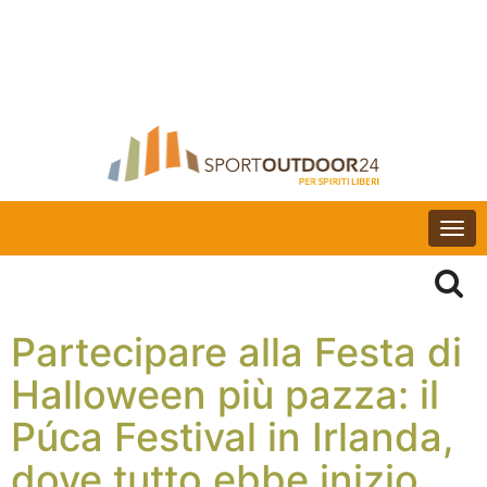
Togg
navi
Partecipare alla Festa di
Halloween più pazza: il
Púca Festival in Irlanda,
dove tutto ebbe inizio