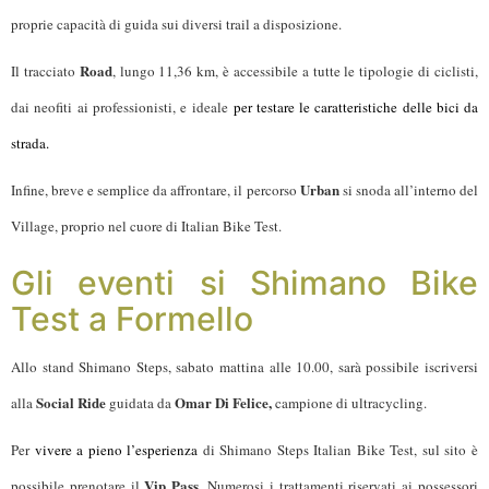
proprie capacità di guida sui diversi trail a disposizione.
Road
Il tracciato
, lungo 11,36 km, è accessibile a tutte le tipologie di ciclisti,
dai neofiti ai professionisti, e
ideale
per testare le caratteristiche delle bici da
strada.
Urban
Infine, breve e semplice da affrontare, il percorso
si snoda all’interno del
Village, proprio nel cuore di Italian Bike Test.
Gli eventi si Shimano Bike
Test a Formello
Allo stand Shimano Steps, sabato mattina alle 10.00, sarà possibile iscriversi
Social Ride
Omar Di Felice,
alla
guidata da
campione di ultracycling.
Per
vivere a pieno l’esperienza
di Shimano Steps Italian Bike Test, sul sito è
Vip Pass
possibile prenotare il
. Numerosi i trattamenti riservati ai possessori