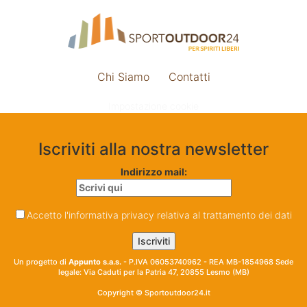
Chi Siamo
Contatti
Impostazione cookie
Iscriviti alla nostra newsletter
Indirizzo mail:
Accetto l'informativa privacy relativa al trattamento dei dati
Un progetto di
Appunto s.a.s.
- P.IVA 06053740962 - REA MB-1854968 Sede
legale: Via Caduti per la Patria 47, 20855 Lesmo (MB)
Copyright © Sportoutdoor24.it