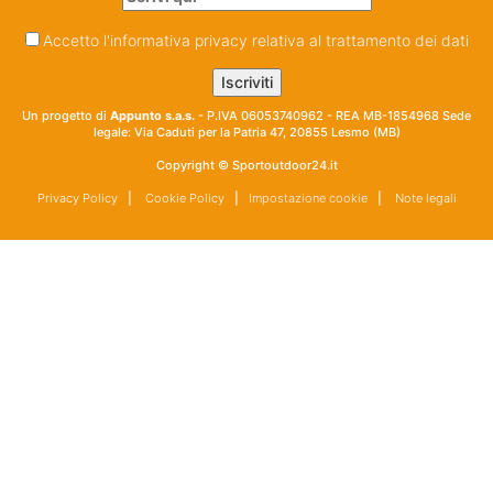
Accetto l'informativa privacy relativa al trattamento dei dati
Un progetto di
Appunto s.a.s.
- P.IVA 06053740962 - REA MB-1854968 Sede
legale: Via Caduti per la Patria 47, 20855 Lesmo (MB)
Copyright © Sportoutdoor24.it
Privacy Policy
|
Cookie Policy
|
Impostazione cookie
|
Note legali