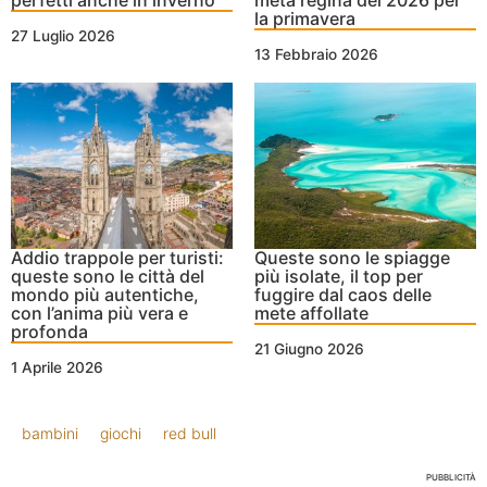
perfetti anche in inverno
meta regina del 2026 per
la primavera
27 Luglio 2026
13 Febbraio 2026
Addio trappole per turisti:
Queste sono le spiagge
queste sono le città del
più isolate, il top per
mondo più autentiche,
fuggire dal caos delle
con l’anima più vera e
mete affollate
profonda
21 Giugno 2026
1 Aprile 2026
bambini
giochi
red bull
PUBBLICITÀ