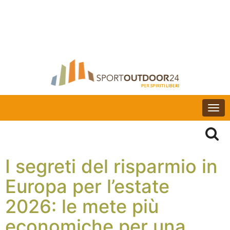
Togg
navi
I segreti del risparmio in
Europa per l’estate
2026: le mete più
economiche per una