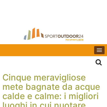
Togg
navi
Cinque meravigliose
mete bagnate da acque
calde e calme: i migliori
luoghi in cui nuotare