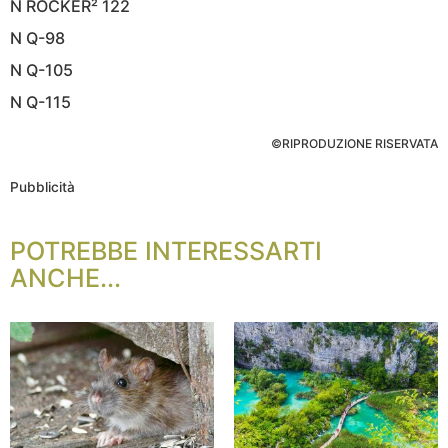
N ROCKER² 122
N Q-98
N Q-105
N Q-115
©RIPRODUZIONE RISERVATA
Pubblicità
POTREBBE INTERESSARTI
ANCHE...