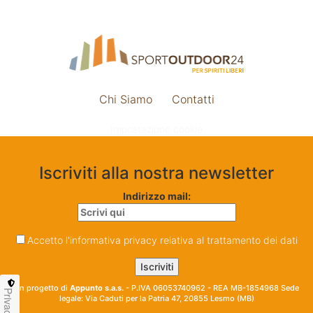
Chi Siamo
Contatti
Impostazione cookie
Iscriviti alla nostra newsletter
Indirizzo mail:
Accetto l'informativa privacy relativa al trattamento dei dati
Un progetto di
Appunto s.a.s.
- P.IVA 06053740962 - REA MB-1854968 Sede
Privacy
legale: Via Caduti per la Patria 47, 20855 Lesmo (MB)