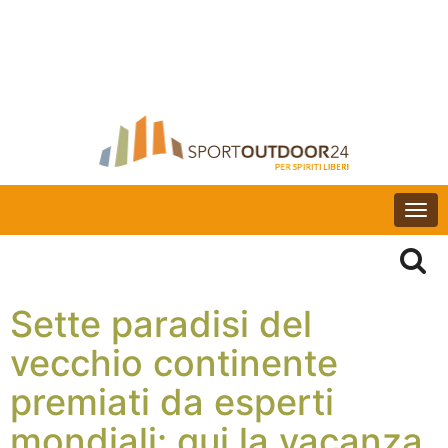
Togg
navi
Sette paradisi del
vecchio continente
premiati da esperti
mondiali: qui la vacanza