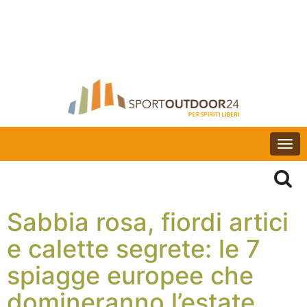
Togg
navi
Sabbia rosa, fiordi artici
e calette segrete: le 7
spiagge europee che
domineranno l’estate