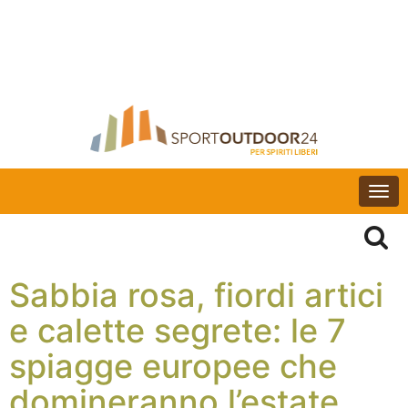
Togg
navi
Sabbia rosa, fiordi artici
e calette segrete: le 7
spiagge europee che
domineranno l’estate