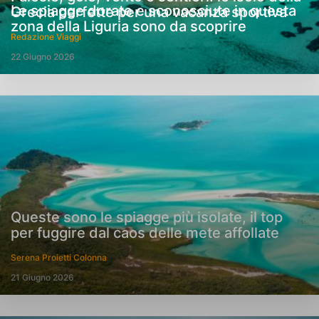
Le spiagge dorate e sconosciute in questa
Grecia perfette per una vacanza sportiva
zona della Liguria sono da scoprire
Redazione Viaggi
22 Giugno 2026
Queste sono le spiagge più isolate, il top
per fuggire dal caos delle mete affollate
Serena Proietti Colonna
21 Giugno 2026