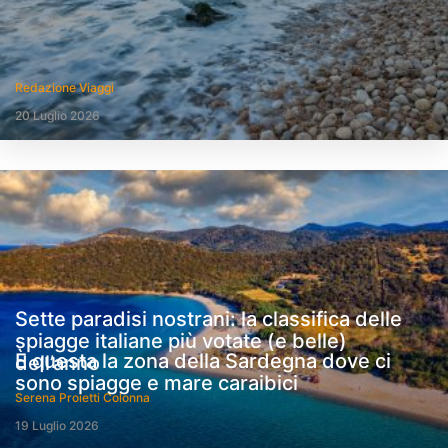
Redazione Viaggi
20 Luglio 2026
Sette paradisi nostrani: la classifica delle
spiagge italiane più votate (e belle)
È questa la zona della Sardegna dove ci
dell’anno
sono spiagge e mare caraibici
Serena Proietti Colonna
19 Luglio 2026