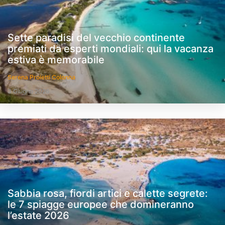
Sette paradisi del vecchio continente
premiati da esperti mondiali: qui la vacanza
estiva è memorabile
Serena Proietti Colonna
3 Giugno 2026
Sabbia rosa, fiordi artici e calette segrete:
le 7 spiagge europee che domineranno
l’estate 2026