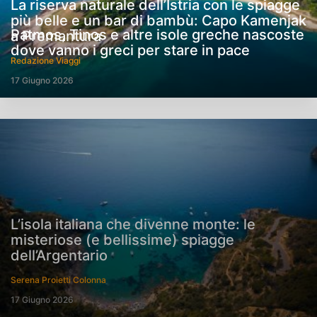
La riserva naturale dell’Istria con le spiagge
più belle e un bar di bambù: Capo Kamenjak
Patmos, Tinos e altre isole greche nascoste
a Premantura
dove vanno i greci per stare in pace
Redazione Viaggi
17 Giugno 2026
L’isola italiana che divenne monte: le
misteriose (e bellissime) spiagge
dell’Argentario
Serena Proietti Colonna
17 Giugno 2026