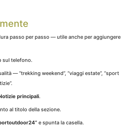
lmente
edura passo per passo — utile anche per aggiungere
 sul telefono.
alità — “trekking weekend”, “viaggi estate”, “sport
izie”.
Notizie principali
.
o al titolo della sezione.
portoutdoor24”
e spunta la casella.