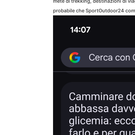
mete di trekking, destinazioni di vi
probabile che SportOutdoor24 compa