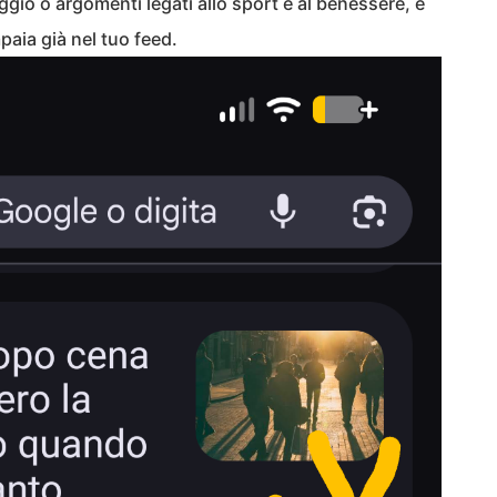
aggio o argomenti legati allo sport e al benessere, è
ia già nel tuo feed.