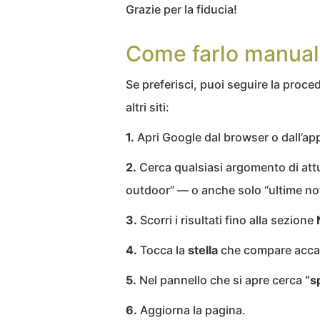
Grazie per la fiducia!
Come farlo manua
Se preferisci, puoi seguire la proc
altri siti:
1.
Apri Google dal browser o dall’app
2.
Cerca qualsiasi argomento di attu
outdoor” — o anche solo “ultime not
3.
Scorri i risultati fino alla sezione
4.
Tocca la
stella
che compare accant
5.
Nel pannello che si apre cerca
“s
6.
Aggiorna la pagina.