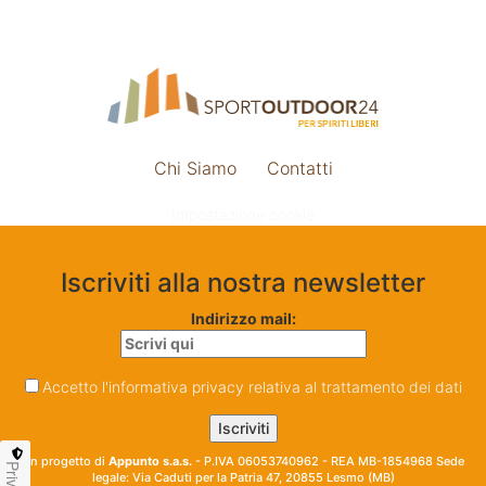
Chi Siamo
Contatti
Impostazione cookie
Iscriviti alla nostra newsletter
Indirizzo mail:
Accetto l'informativa privacy relativa al trattamento dei dati
Un progetto di
Appunto s.a.s.
- P.IVA 06053740962 - REA MB-1854968 Sede
legale: Via Caduti per la Patria 47, 20855 Lesmo (MB)