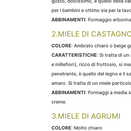
gusto, dolcissimo, è quello della va
per i bambini e ottimo sia per la ta
ABBINAMENTI
: Formaggio erborina
2.MIELE DI CASTAGN
COLORE
: Ambrato chiaro o beige g
CARATTERISTICHE
: Si tratta di 
e millefiori), ricco di fruttosio, si 
penetrante, è quello del legno e il s
amaro. Si tratta di un miele particol
ABBINAMENTI
: Formaggi a media st
creme.
3.MIELE DI AGRUMI
COLORE
: Molto chiaro