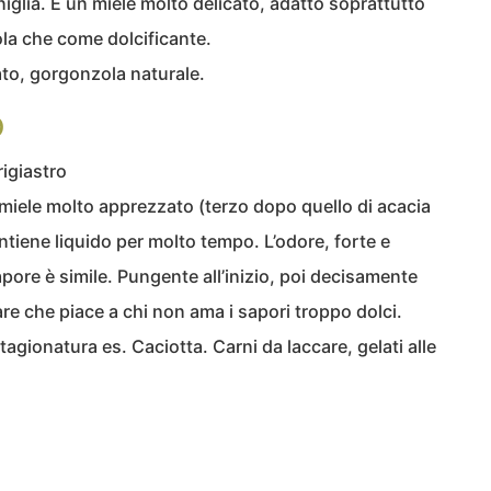
niglia. È un miele molto delicato, adatto soprattutto
vola che come dolcificante.
to, gorgonzola naturale.
O
rigiastro
un miele molto apprezzato (terzo dopo quello di acacia
mantiene liquido per molto tempo. L’odore, forte e
apore è simile. Pungente all’inizio, poi decisamente
are che piace a chi non ama i sapori troppo dolci.
agionatura es. Caciotta. Carni da laccare, gelati alle