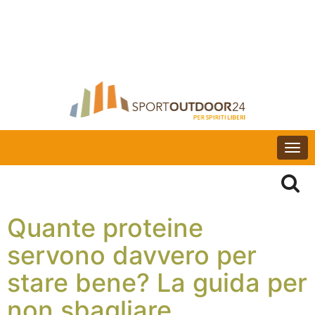
Togg
navi
Quante proteine
servono davvero per
stare bene? La guida per
non sbagliare