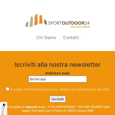
Chi Siamo
Contatti
Impostazione cookie
Iscriviti alla nostra newsletter
Indirizzo mail:
Accetto l'informativa privacy relativa al trattamento dei dati
Un progetto di
Appunto s.a.s.
- P.IVA 06053740962 - REA MB-1854968 Sede
Privacy
legale: Via Caduti per la Patria 47, 20855 Lesmo (MB)