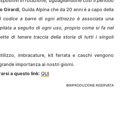
dispositivi in rotazione, uguagliandone così il periodo
 Girardi
, Guida Alpina che da 20 anni è a capo della
l codice a barre di ogni attrezzo è associata una
ilata a seguito di ogni uso, proprio come si fa nel
te di tenere traccia della storia di tutti i singoli
tilizzo, imbracature, kit ferrata e caschi vengono
grande importanza ai nostri giorni.
rarsi a questo link
:
QUI
©RIPRODUZIONE RISERVATA