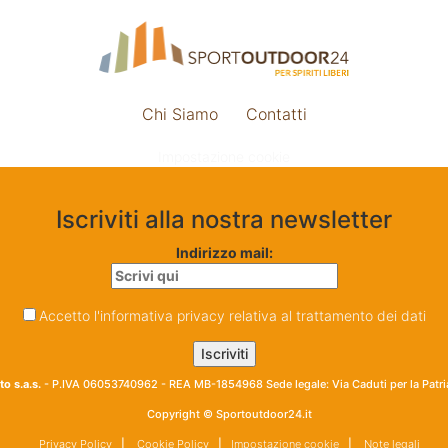
Chi Siamo
Contatti
Impostazione cookie
Iscriviti alla nostra newsletter
Indirizzo mail:
Accetto l'informativa privacy relativa al trattamento dei dati
o s.a.s.
- P.IVA 06053740962 - REA MB-1854968 Sede legale: Via Caduti per la Patr
Copyright © Sportoutdoor24.it
Privacy Policy
|
Cookie Policy
|
Impostazione cookie
|
Note legali