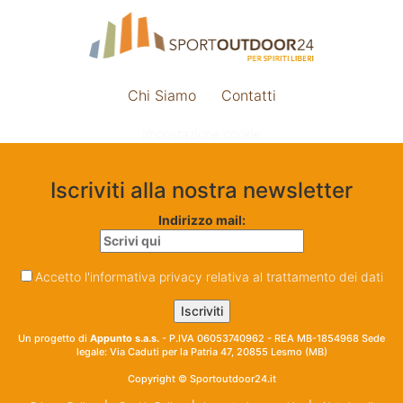
Chi Siamo
Contatti
Impostazione cookie
Iscriviti alla nostra newsletter
Indirizzo mail:
Accetto l'informativa privacy relativa al trattamento dei dati
Un progetto di
Appunto s.a.s.
- P.IVA 06053740962 - REA MB-1854968 Sede
legale: Via Caduti per la Patria 47, 20855 Lesmo (MB)
Copyright © Sportoutdoor24.it