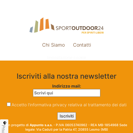
Chi Siamo
Contatti
Impostazione cookie
Iscriviti alla nostra newsletter
Indirizzo mail:
Accetto l'informativa privacy relativa al trattamento dei dati
Un progetto di
Appunto s.a.s.
- P.IVA 06053740962 - REA MB-1854968 Sede
Privacy
legale: Via Caduti per la Patria 47, 20855 Lesmo (MB)