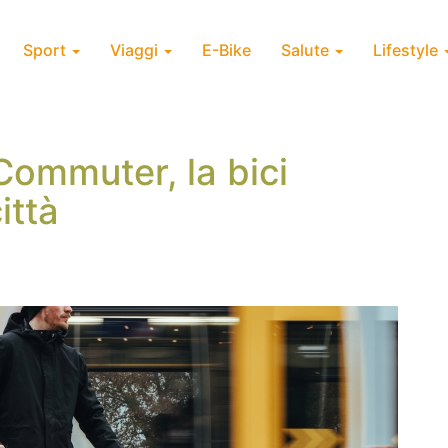
Sport
Viaggi
E-Bike
Salute
Lifestyle
ommuter, la bici
ittà