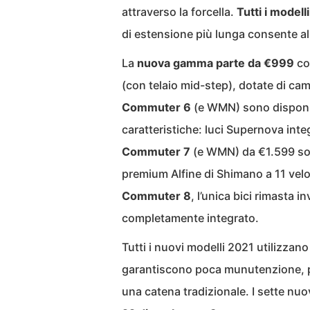
attraverso la forcella.
Tutti i modell
di estensione più lunga consente al 
La
nuova gamma parte da €999
co
(con telaio mid-step), dotate di ca
Commuter 6
(e WMN) sono disponibi
caratteristiche: luci Supernova inte
Commuter 7
(e WMN) da €1.599 sost
premium Alfine di Shimano a 11 vel
Commuter 8
, l’unica bici rimasta 
completamente integrato.
Tutti i nuovi modelli 2021 utilizzan
garantiscono poca munutenzione, pe
una catena tradizionale. I sette n