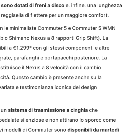
i sono dotati di freni a disco
e, infine, una lunghezza
reggisella di flettere per un maggiore comfort.
n le minimaliste Commuter 5 e Commuter 5 WMN
mbio Shimano Nexus a 8 rapporti Grip Shift). La
li a €1.299* con gli stessi componenti e altre
grate, parafanghi e portapacchi posteriore. La
ituisce il Nexus a 8 velocità con il cambio
ocità. Questo cambio è presente anche sulla
invariata e testimonianza iconica del design
o un
sistema di trasmissione a cinghia
che
dalate silenziose e non attirano lo sporco come
uovi modelli di Commuter sono
disponibili da martedì