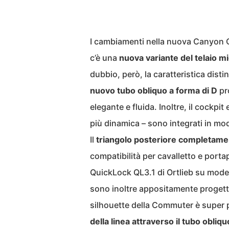
I cambiamenti nella nuova Canyon C
c’è una
nuova variante del telaio m
dubbio, però, la caratteristica dist
nuovo tubo obliquo a forma di D
pr
elegante e fluida. Inoltre, il cockpit
più dinamica – sono integrati in mod
Il
triangolo posteriore completame
compatibilità per cavalletto e portap
QuickLock QL3.1 di Ortlieb su modelli
sono inoltre appositamente progettat
silhouette della Commuter è super pu
della linea attraverso il tubo obliqu