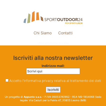
Chi Siamo
Contatti
Impostazione cookie
Iscriviti alla nostra newsletter
Indirizzo mail:
Accetto l'informativa privacy relativa al trattamento dei dati
Un progetto di
Appunto s.a.s.
- P.IVA 06053740962 - REA MB-1854968 Sede
legale: Via Caduti per la Patria 47, 20855 Lesmo (MB)