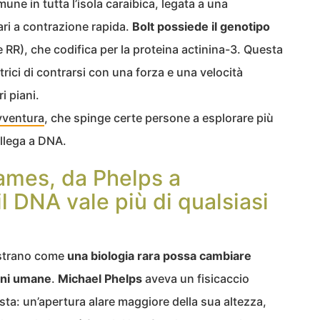
une in tutta l’isola caraibica, legata a una
ri a contrazione rapida.
Bolt possiede il genotipo
e RR), che codifica per la proteina actinina-3. Questa
rici di contrarsi con una forza e una velocità
i piani.
avventura
, che spinge certe persone a esplorare più
llega a DNA.
ames, da Phelps a
 DNA vale più di qualsiasi
mostrano come
una biologia rara possa cambiare
ioni umane
.
Michael Phelps
aveva un fisicaccio
ta: un’apertura alare maggiore della sua altezza,