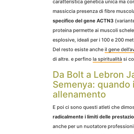
caratteristica genetica unica ma com
massiccia presenza di fibre muscola
specifico del gene ACTN3
(variant
proteina permette ai muscoli schelet
esplosive, ideali per i 100 e 200 metr
Del resto esiste anche
il gene dell’
di altre. e perfino
la spiritualità
si co
Da Bolt a Lebron J
Semenya: quando il
allenamento
E poi ci sono questi atleti che di
radicalmente i limiti delle prestaz
anche per un nuotatore professionis