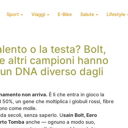
Sport
Viaggi
E-Bike
Salute
Lifestyle
alento o la testa? Bolt,
 altri campioni hanno
un DNA diverso dagli
enamento non arriva.
È lì che entra in gioco la
 50%, un gene che moltiplica i globuli rossi, fibre
ono come molle.
 da secoli, senza saperlo. U
sain Bolt, Eero
erto Tomba
anche — ognuno a modo suo,